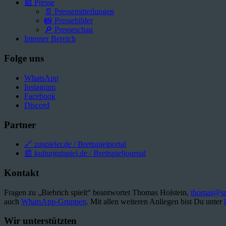
📰 Presse
📄 Pressemitteilungen
📸 Pressebilder
🔎 Presseschau
Interner Bereich
Folge uns
WhatsApp
Instagram
Facebook
Discord
Partner
🔗 zuspieler.de / Brettspielportal
📰 kulturgutspiel.de / Brettspieljournal
Kontakt
Fragen zu „Biebrich spielt“ beantwortet Thomas Holstein,
thomas@spi
auch
WhatsApp-Gruppen
. Mit allen weiteren Anliegen bist Du unter
Wir unterstützten