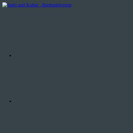
Zum
Inhalt
WhatsApp
Spiel
Brettspielverein
springen
und
aus
Kultur
Wiesbaden
Instagram
Facebook