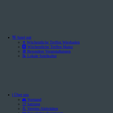
👋 Spiel mit
⚜️ Wöchentliche Treffen Wiesbaden
🛞 Wöchentliche Treffen Mainz
📆 Besondere Veranstaltungen
📝 Lokale Spielkultur
ℹ️ Über uns
👥 Vorstand
📑 Satzung
💪 Vereins-Aktivitäten