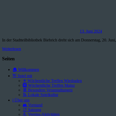
13. Juni 2024
In der Stadtteilbibliothek Biebrich dreht sich am Donnerstag, 20. Jun
Weiterlesen
Seiten
🏠 Willkommen
👋 Spiel mit
⚜️ Wöchentliche Treffen Wiesbaden
🛞 Wöchentliche Treffen Mainz
📆 Besondere Veranstaltungen
📝 Lokale Spielkultur
ℹ️ Über uns
👥 Vorstand
📑 Satzung
💪 Vereins-Aktivitäten