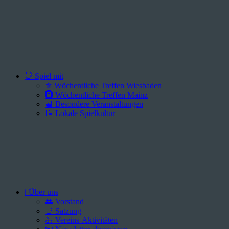
👋 Spiel mit
⚜️ Wöchentliche Treffen Wiesbaden
🛞 Wöchentliche Treffen Mainz
📆 Besondere Veranstaltungen
📝 Lokale Spielkultur
ℹ️ Über uns
👥 Vorstand
📑 Satzung
💪 Vereins-Aktivitäten