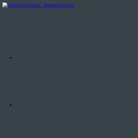
Zum
Inhalt
WhatsApp
Spiel
Brettspielverein
springen
und
aus
Kultur
Wiesbaden
Instagram
Facebook